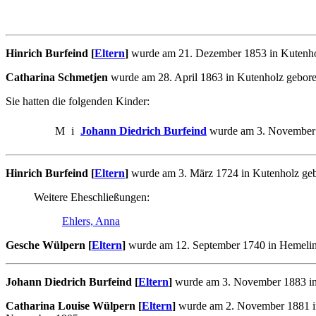
Hinrich Burfeind [
Eltern
]
wurde am 21. Dezember 1853 in Kutenholz
Catharina Schmetjen
wurde am 28. April 1863 in Kutenholz geboren
Sie hatten die folgenden Kinder:
M
i
Johann Diedrich Burfeind
wurde am 3. November 
Hinrich Burfeind [
Eltern
]
wurde am 3. März 1724 in Kutenholz gebo
Weitere Eheschließungen:
Ehlers, Anna
Gesche Wülpern [
Eltern
]
wurde am 12. September 1740 in Hemelingb
Johann Diedrich Burfeind [
Eltern
]
wurde am 3. November 1883 in 
Catharina Louise Wülpern [
Eltern
]
wurde am 2. November 1881 in 