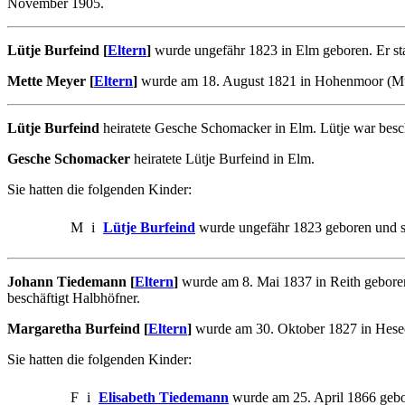
November 1905.
Lütje Burfeind [
Eltern
]
wurde ungefähr 1823 in Elm geboren. Er st
Mette Meyer [
Eltern
]
wurde am 18. August 1821 in Hohenmoor (Muls
Lütje Burfeind
heiratete Gesche Schomacker in Elm. Lütje war besch
Gesche Schomacker
heiratete Lütje Burfeind in Elm.
Sie hatten die folgenden Kinder:
M
i
Lütje Burfeind
wurde ungefähr 1823 geboren und s
Johann Tiedemann [
Eltern
]
wurde am 8. Mai 1837 in Reith geboren
beschäftigt Halbhöfner.
Margaretha Burfeind [
Eltern
]
wurde am 30. Oktober 1827 in Hesedo
Sie hatten die folgenden Kinder:
F
i
Elisabeth Tiedemann
wurde am 25. April 1866 gebo